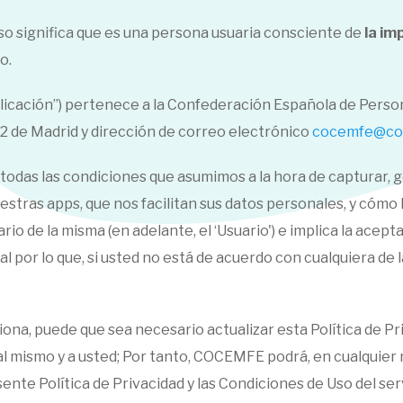
so significa que es una persona usuaria consciente de
la im
o.
plicación”) pertenece a la Confederación Española de Perso
02 de Madrid y dirección de correo electrónico
cocemfe@co
 todas las condiciones que asumimos a la hora de capturar, g
tras apps, que nos facilitan sus datos personales, y cómo lo
ario de la misma (en adelante, el ‘Usuario') e implica la acep
gal por lo que, si usted no está de acuerdo con cualquiera de
iona, puede que sea necesario actualizar esta Política de P
s al mismo y a usted; Por tanto, COCEMFE podrá, en cualquie
sente Política de Privacidad y las Condiciones de Uso del se