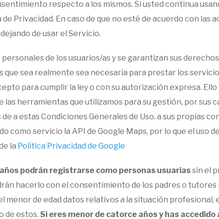
sentimiento respecto a los mismos. Si usted continua usando 
a de Privacidad. En caso de que no esté de acuerdo con las a
 dejando de usar el Servicio.
personales de los usuarios/as y se garantizan sus derecho
 que sea realmente sea necesaria para prestar los servicio
to para cumplir la ley o con su autorización expresa. Ello n
e las herramientas que utilizamos para su gestión, por sus 
de a estas Condiciones Generales de Uso, a sus propias con
do como servicio la API de Google Maps, por lo que el uso d
de la
Política Privacidad de Google
años podrán registrarse como personas usuarias
sin el 
rán hacerlo con el consentimiento de los padres o tutores 
 menor de edad datos relativos a la situación profesional, e
o de estos.
Si eres menor de catorce años y has accedido a 